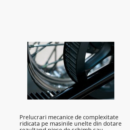
Prelucrari mecanice de complexitate
ridicata pe masinile unelte din dotare
rezultand piese de schimb sau