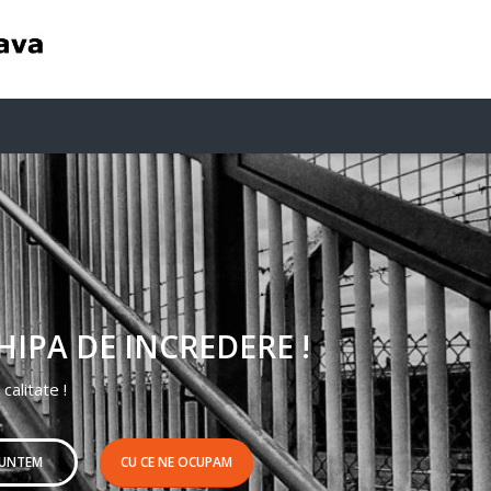
HIPA DE INCREDERE !
 calitate !
SUNTEM
CU CE NE OCUPAM