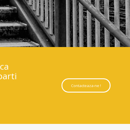
 ca
parti
Contacteaza-ne !